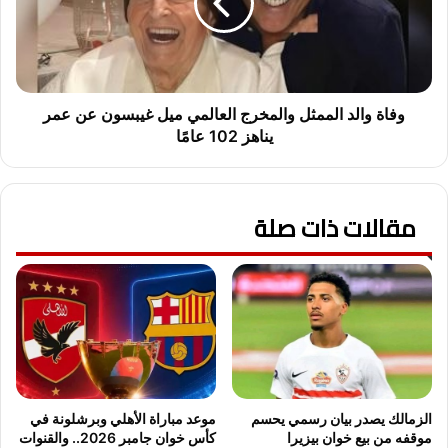
م
و
ا
ا
د
ل
د
د
و
ا
ن
ل
وفاة والد الممثل والمخرج العالمي ميل غيبسون عن عمر
ج
م
يناهز 102 عامًا
ا
م
ع
ث
ن
ل
ك
مقالات ذات صلة
و
أ
ا
س
ل
ا
م
ل
خ
س
ر
و
ج
ب
ا
ر
ل
ا
ع
الزمالك يصدر بيان رسمي يحسم
موعد مباراة الأهلي وبرشلونة في
ل
ا
موقفه من بيع خوان بيزيرا
كأس خوان جامبر 2026.. والقنوات
م