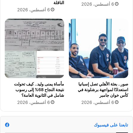
ل
الناقلة
6 أغسطس، 2026
ص
م
6 أغسطس، 2026
ر
ي
ي
م
2
ي
0
ل
2
غ
5
ي
ب
س
و
ن
ع
ن
صور.. بعثة الأهلي تصل إسبانيا
مأساة يمنى وليد.. كيف تحولت
ع
استعدادًا لمواجهة برشلونة في
نتيجة النجاح 68% إلى رسوب
م
كأس خوان جامبر
شامل في الثانوية العامة؟
ر
6 أغسطس، 2026
6 أغسطس، 2026
ي
ن
ا
ه
تابعنا على فيسبوك
ز