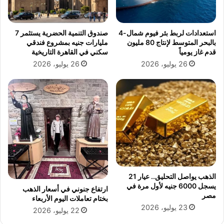
م
ل
ه
استعدادات لربط بئر فيوم شمال-4
صندوق التنمية الحضرية يستثمر 7
ب
بالبحر المتوسط لإنتاج 80 مليون
مليارات جنيه بمشروع فندقي
ع
قدم غاز يومياً
سكني في القاهرة التاريخية
د
26 يوليو، 2026
26 يوليو، 2026
ت
ع
ا
ف
ي
ه
م
ن
أ
ز
م
الذهب يواصل التحليق.. عيار 21
ت
يسجل 6000 جنيه لأول مرة في
ارتفاع جنوني في أسعار الذهب
ه
مصر
بختام تعاملات اليوم الأربعاء
ا
23 يوليو، 2026
22 يوليو، 2026
ل