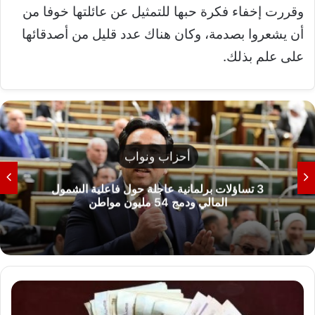
وقررت إخفاء فكرة حبها للتمثيل عن عائلتها خوفا من
أن يشعروا بصدمة، وكان هناك عدد قليل من أصدقائها
على علم بذلك.
أحزاب ونواب
3 تساؤلات برلمانية عاجلة حول فاعلية الشمول
المالي ودمج 54 مليون مواطن
خ
ط