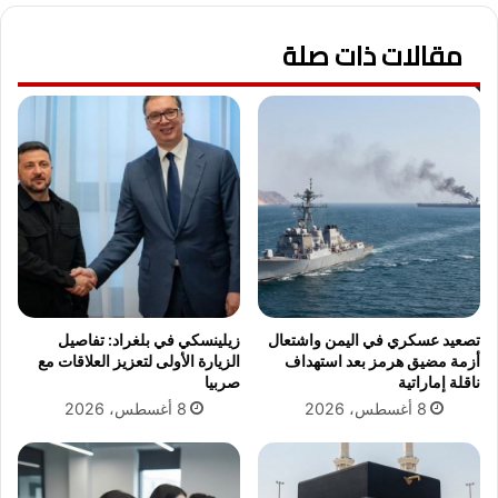
ش
ب
ب
مقالات ذات صلة
ط
ك
ا
ا
ق
ر
ة
ت
ا
م
ل
ي
ر
ز
ق
ة
م
م
ا
ن
ل
م
ق
ا
و
تصعيد عسكري في اليمن واشتعال
زيلينسكي في بلغراد: تفاصيل
ك
م
أزمة مضيق هرمز بعد استهداف
الزيارة الأولى لتعزيز العلاقات مع
ي
ي
ناقلة إماراتية
صربيا
ن
أ
8 أغسطس، 2026
8 أغسطس، 2026
ا
و
ت
ن
ا
ل
ل
ا