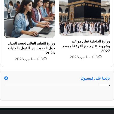
ب
ي
ر
ن
ي
2
د
0
أ
2
و
6
ا
ل
وزارة الداخلية تعلن مواعيد
وزارة التعليم العالي تحسم الجدل
ب
وشروط تقديم حج القرعة لموسم
حول الحدود الدنيا للقبول بالكليات
ن
2027
2026
ز
8 أغسطس، 2026
8 أغسطس، 2026
ك
تابعنا على فيسبوك