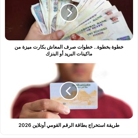
و
ة
ب
خ
ط
و
ة
.
خطوة بخطوة.. خطوات صرف المعاش بكارت ميزة من
.
ماكينات البريد أو البنزك
خ
ط
ط
و
ر
ا
ي
ت
ق
ص
ة
ر
ا
ف
س
ا
ت
ل
خ
م
ر
طريقة استخراج بطاقة الرقم القومي أونلاين 2026
ع
ا
ا
ج