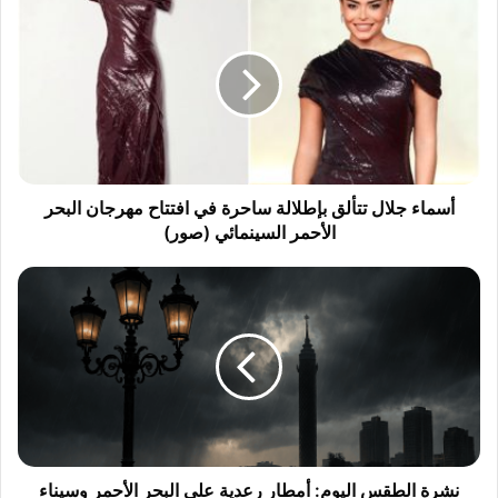
س
م
ا
ء
ج
ل
ا
ل
ت
أسماء جلال تتألق بإطلالة ساحرة في افتتاح مهرجان البحر
ت
الأحمر السينمائي (صور)
أ
ل
ن
ق
ش
ب
ر
إ
ة
ط
ا
ل
ل
ا
ط
ل
ق
ة
س
س
ا
نشرة الطقس اليوم: أمطار رعدية على البحر الأحمر وسيناء