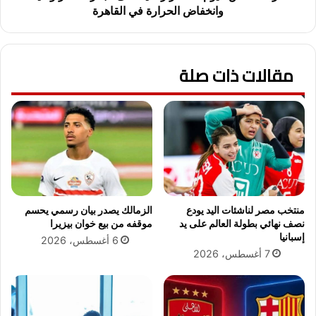
ا
ل
وانخفاض الحرارة في القاهرة
ح
ي
ر
و
ة
م
ف
مقالات ذات صلة
:
ي
أ
ا
م
ف
ط
ت
ا
ت
ر
ا
ر
ح
ع
م
د
ه
ي
منتخب مصر لناشئات اليد يودع
الزمالك يصدر بيان رسمي يحسم
ر
ة
نصف نهائي بطولة العالم على يد
موقفه من بيع خوان بيزيرا
ج
ع
إسبانيا
6 أغسطس، 2026
ا
ل
7 أغسطس، 2026
ن
ى
ا
ا
ل
ل
ب
ب