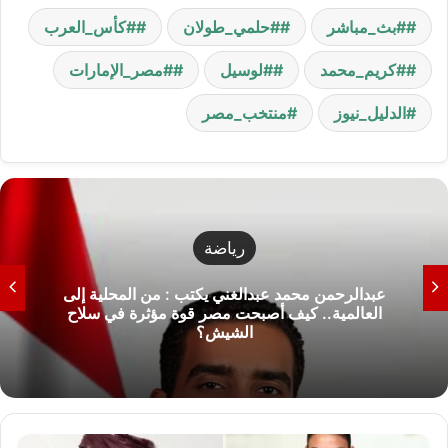
#بث_مباشر
#حلمي_طولان
#كأس_العرب
#كريم_محمد
#لوسيل
#مصر_الإمارات
الدليل_نيوز
منتخب_مصر
رياضة
عبدالرحمن محمد عبدالغني يكتب : من المحلية إلى
العالمية.. كيف أصبحت مصر قوة مؤثرة في سلاح
الشيش؟
أ