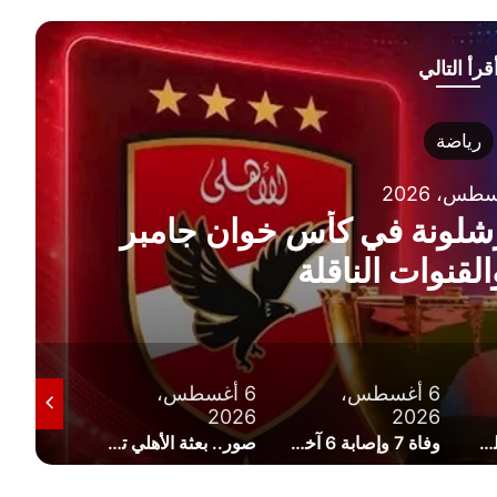
قرأ التالي
رياضة
رشلونة في كأس خوان جامبر
6 أغسطس،
6 أغسطس،
6 أغسط
2026
2026
2026
لأزهر يطلق سلسلة «التجويد الميسر» لتلاميذ الابتدائية
وفاة 7 وإصابة 6 آخرين.. وزير العمل يتابع حادث انقلاب سيارة عمال بالصف
صور.. بعثة الأهلي تصل إسبانيا استعدادًا لمواجهة برشلونة في كأس خوان جامبر