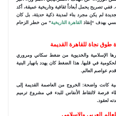
في تصريح يحمل أبعاداً ثقافية وتاريخية عميقة، أكد
لجديدة لم يكن مجرد بناء لمدينة ذكية حديثة، بل كان
سيسي بهدف “إنقاذ
القاهرة التاريخية
” من خطر الزحام
ة طوق نجاة للقاهرة القديمة
ثارها الإسلامية والخديوية من ضغط سكاني ومروري
كومية في قلبها. هذا الضغط كان يهدد بانهيار البنية
قدم عواصم العالم.
سية كانت واضحة: الخروج من العاصمة القديمة إلى
اء فرصة لالتقاط الأنفاس للبدء في مشروع ترميم
ته لعقود.
لعالم العربي والإسلامي