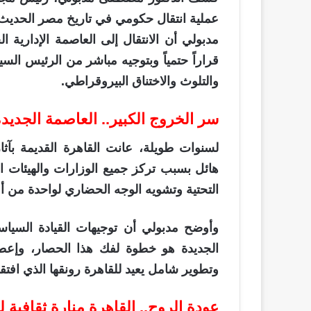
عملية انتقال حكومي في تاريخ مصر الحديث. ف
مدبولي أن الانتقال إلى العاصمة الإدارية ا
قراراً حتمياً وبتوجيه مباشر من الرئيس ال
والتلوث والاختناق البيروقراطي.
سر الخروج الكبير.. العاصمة الجديد
لسنوات طويلة، عانت القاهرة القديمة بآ
هائل بسبب تركز جميع الوزارات والهيئات الح
التحتية وتشويه الوجه الحضاري لواحدة من أ
وأوضح مدبولي أن توجيهات القيادة السيا
الجديدة هو خطوة لفك هذا الحصار، وإعط
وتطوير شامل يعيد للقاهرة رونقها الذي افتقد
عودة الروح.. القاهرة منارة ثقافية ل