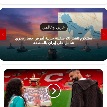
عربي وعالمي
سنتكوم تنشر 20 سفينة حربية لفرض حصار بحري
شامل على إيران بالمنطقة
م
ح
م
د
ص
ل
ا
ح