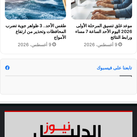
ة
ة
ح
س
م
موعد غلق تنسيق المرحلة الأولى
طقس الأحد.. 3 ظواهر جوية تضرب
ا
2026 اليوم الأحد الساعة 7 مساء
المحافظات وتحذير من ارتفاع
ل
ورابط النتائج
الأمواج
د
9 أغسطس، 2026
9 أغسطس، 2026
و
ر
ي
.
تابعنا على فيسبوك
.
م
ع
ت
م
د
ج
م
ا
ل