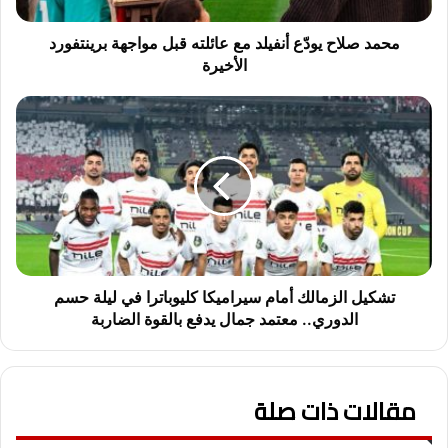
ي
و
محمد صلاح يودّع أنفيلد مع عائلته قبل مواجهة برينتفورد
دّ
الأخيرة
ع
أ
ت
ن
ش
ف
ك
ي
ي
ل
ل
د
ا
م
ل
ع
ز
ع
م
ا
ا
تشكيل الزمالك أمام سيراميكا كليوباترا في ليلة حسم
ئ
ل
الدوري.. معتمد جمال يدفع بالقوة الضاربة
ل
ك
ت
أ
ه
م
ق
مقالات ذات صلة
ا
ب
م
ل
س