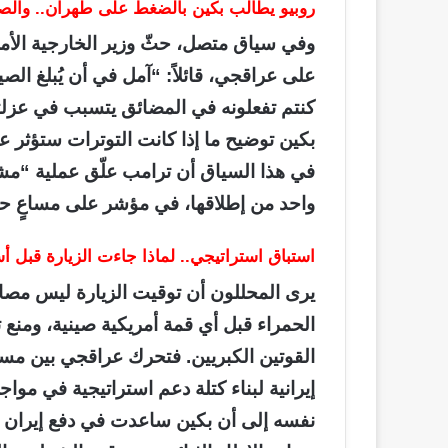
روبيو يطالب بكين بالضغط على طهران.. والص
وفي سياق متصل، حثّ وزير الخارجية الأم
على عراقجي، قائلاً: “آمل في أن يُبلغ الصي
كنتم تفعلونه في المضائق يتسبب في عزل
في هذا السياق أن ترامب علّق عملية “مش
واحد من إطلاقها، في مؤشر على مساعٍ حثي
استباق استراتيجي.. لماذا جاءت الزيارة قبل
يرى المحللون أن توقيت الزيارة ليس م
الحمراء قبل أي قمة أمريكية صينية، ومنع ت
القوتين الكبريين. فتحرك عراقجي بين م
إيرانية لبناء كتلة دعم استراتيجية في موا
نفسه إلى أن بكين ساعدت في دفع إيران إلى