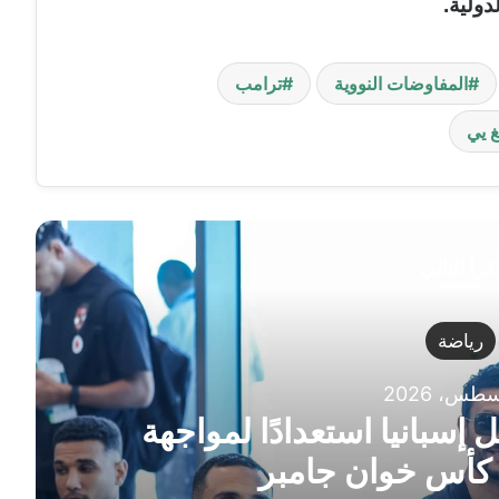
دولية.
المفاوضات النووية
ترامب
غ يي
قرأ التالي
رياضة
 إسبانيا استعدادًا لمواجهة
كأس خوان جامبر