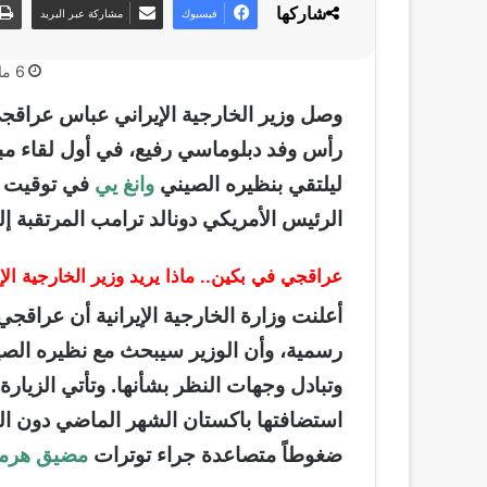
شاركها
فيسبوك
مشاركة عبر البريد
6 مايو، 2026
وصل وزير الخارجية الإيراني عباس عراقجي 
رأس وفد دبلوماسي رفيع، في أول لقاء مباش
ليلتقي بنظيره الصيني
وانغ يي
في توقيت ب
الرئيس الأمريكي دونالد ترامب المرتقبة إلى بكين ف
عراقجي في بكين.. ماذا يريد وزير الخارجية ال
أعلنت وزارة الخارجية الإيرانية أن عراقجي
رسمية، وأن الوزير سيبحث مع نظيره الصيني 
وتبادل وجهات النظر بشأنها. وتأتي الزيارة 
استضافتها باكستان الشهر الماضي دون التو
ضغوطاً متصاعدة جراء توترات
مضيق هرم