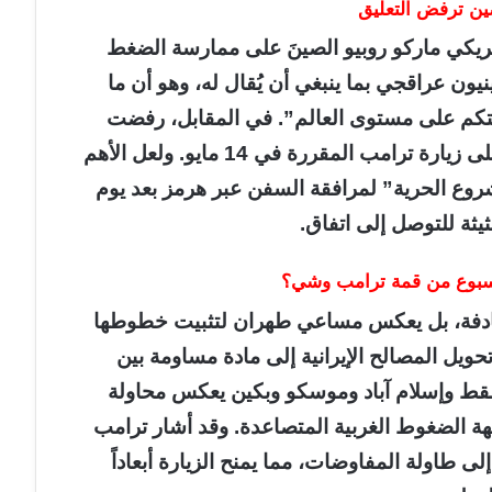
ين ترفض التعليق
ريكي ماركو روبيو الصينَ على ممارسة الضغط
نيون عراقجي بما ينبغي أن يُقال له، وهو أن ما
تكم على مستوى العالم”. في المقابل، رفضت
بكين توضيح ما إذا كانت التوترات ستؤثر على زيارة ترامب المقررة في 14 مايو. ولعل الأهم
روع الحرية” لمرافقة السفن عبر هرمز بعد يوم
ثة للتوصل إلى اتفاق.
 أسبوع من قمة ترامب وشي؟
صادفة، بل يعكس مساعي طهران لتثبيت خطوطها
حويل المصالح الإيرانية إلى مادة مساومة بين
سقط وإسلام آباد وموسكو وبكين يعكس محاولة
جهة الضغوط الغربية المتصاعدة. وقد أشار ترامب
 طاولة المفاوضات، مما يمنح الزيارة أبعاداً