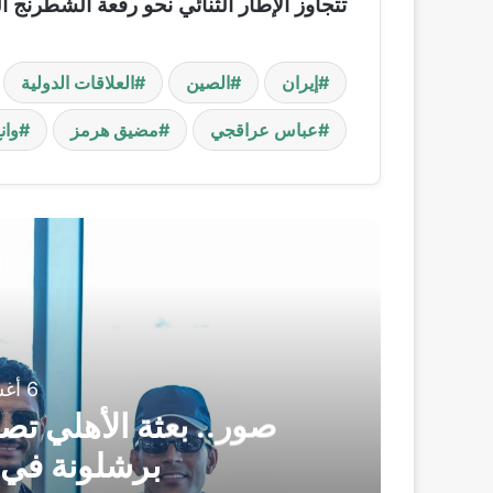
تتجاوز الإطار الثنائي نحو رقعة الشطرنج ال
إيران
الصين
العلاقات الدولية
عباس عراقجي
مضيق هرمز
وان
أ
6 أغسطس، 2026
ر
صور.. بعثة الأهلي تصل
برشلونة في 