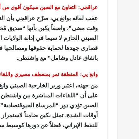
عراقجي: التعاون مع الصين سيكون أقوى من
عقب لقائه بوانغ يي، صرّح عراقجي بأن ال
وقت مضى”، واصفاً بكين بأنها “صديق مُخل
الصيني الحازم لا سيما في إدانة الولايات
قصارى جهدها لحماية حقوقها ومصالحها في 
باتفاق عادل وشامل” مع واشنطن.
وانغ يي: المنطقة تمر بمنعطف مصيري واللقاء
من جهته، اعتبر وزير الخارجية الصيني وا
على أن “اللقاءات المباشرة بين واشنطن و
الصين تؤدي دور “المرساة الجيوقتصادية” لإ
أوقات الشدة، تمثل بكين ضامناً لاستمرار ال
للنفط الإيراني، فضلاً عن دورها كوسيط س