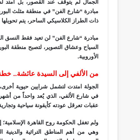
الجمال لم يتوقف عند القصور، بل امتد ل
مبادرة “شارع الفن” في منطقة مثلث البورصة
ذات الطراز الكلاسيكي الساحر، يتم تحويلها ا
مبادرة “شارع الفن” لن تعيد فقط النسق ال
السياح وعشاق التصوير، لتصبح منطقة البو
الأوروبية.
من الألفي إلى السيدة عائشة.. خطة 
الجولة امتدت لتشمل شرايين حيوية أخرى،
في شارع الألفي، الذي يُعد واحداً من أشه
عقبات تعرقل عودته كأيقونة سياحية وتجارية
ولم تغفل الحكومة روح القاهرة الإسلامية؛ 
وهي من أهم المناطق التراثية والدينية ال