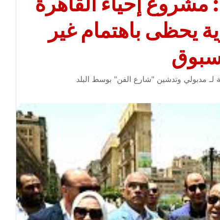
 مشروع إحياء القاهرة
وية يحظى باهتمام غير
بوق
 لـ مدبولي وتدشين "شارع الفن" بوسط البلد