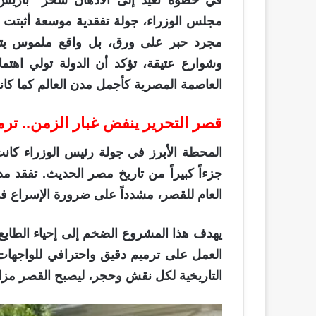
في خطوة تعيد إلى الأذهان سحر “باري
مجلس الوزراء، جولة تفقدية موسعة أثبتت 
مجرد حبر على ورق، بل واقع ملموس يتش
وشوارع عتيقة، تؤكد أن الدولة تولي اهتما
العاصمة المصرية كأجمل مدن العالم كما كا
قصر التحرير ينفض غبار الزمن.. ترم
المحطة الأبرز في جولة رئيس الوزراء كان
جزءاً كبيراً من تاريخ مصر الحديث. تفقد م
العام للقصر، مشدداً على ضرورة الإسراع في 
يهدف هذا المشروع الضخم إلى إحياء الطابع
العمل على ترميم دقيق واحترافي للواجهات
التاريخية لكل نقش وحجر، ليصبح القصر مزاراً 