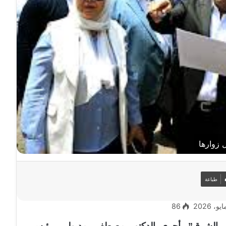
 زوارها
طباعة
86