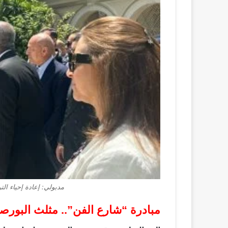
مدبولي: إعادة إحياء ال
مبادرة “شارع الفن”.. مثلث البورصة