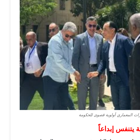
تراث المعماري أولوية قصوى للحكومة
 يتنفس إبداعاً