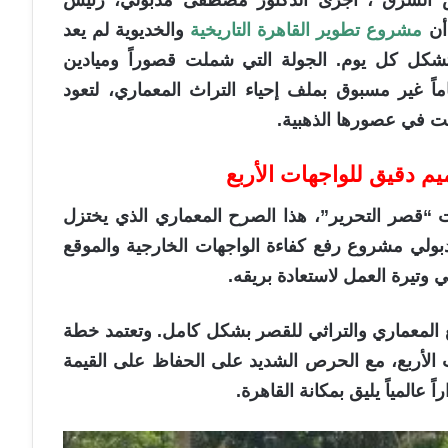
س الشرق”، أجرى الدكتور مصطفى مدبولي، رئيس
أن
مشروع تطوير القاهرة التاريخية
والخديوية لم يعد
كل كل يوم. الجولة التي شملت قصوراً وميادين
ماً غير مسبوق بملف إحياء التراث المعماري، لتعود
نت في عصورها الذهبية.
يم دقيق للواجهات الأربع
ت “قصر التحرير”، هذا الصرح المعماري الذي يختزل
دبولي مشروع رفع كفاءة الواجهات الخارجية والموقع
وتيرة العمل لاستعادة بريقه.
 المعماري والتراثي للقصر بشكل كامل. وتعتمد خطة
 الأربع، مع الحرص الشديد على الحفاظ على القيمة
عالمياً يليق بمكانة القاهرة.