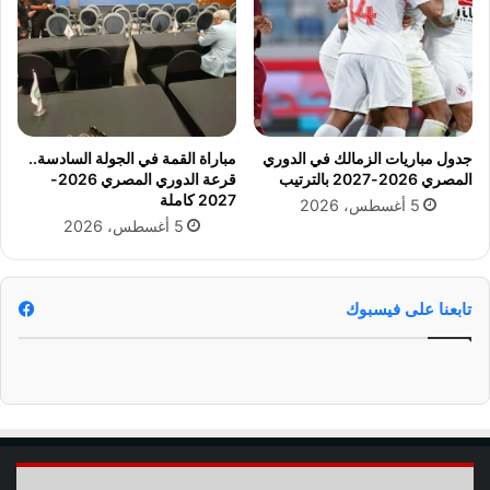
ن
ل
ة
م
ا
ي
ل
ر
إ
غ
س
ن
ك
ي
جدول مباريات الزمالك في الدوري
مباراة القمة في الجولة السادسة..
ن
ف
المصري 2026-2027 بالترتيب
قرعة الدوري المصري 2026-
د
ي
2027 كاملة
5 أغسطس، 2026
ر
و
5 أغسطس، 2026
ي
ف
ة
ا
ة
و
تابعنا على فيسبوك
ا
ل
د
ه
(
ص
و