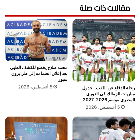
ت
مقالات ذات صلة
م
ط
.
و
.
ر
ن
ا
ج
ل
و
ح
م
ي
ا
ا
ل
ة
ف
محمد صلاح يخضع للكشف الطبي
ا
ن
بعد إعلان انضمامه إلى طرابزون
ل
ي
سبور
ح
ع
5 أغسطس، 2026
رحلة الدفاع عن اللقب.. جدول
ض
ز
مباريات الزمالك في الدوري
ر
و
المصري موسم 2026-2027
ي
ن
5 أغسطس، 2026
ة
ح
ب
م
م
د
د
ي
ي
ا