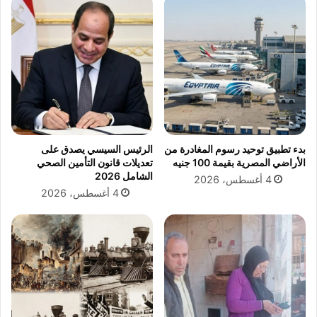
د
ل
ز
و
ع
ا
ا
ل
ل
م
م
غ
ي
ر
اً
ب
ب
ف
س
ي
بدء تطبيق توحيد رسوم المغادرة من
الرئيس السيسي يصدق على
ب
ك
الأراضي المصرية بقيمة 100 جنيه
تعديلات قانون التأمين الصحي
ب
أ
الشامل 2026
4 أغسطس، 2026
خ
س
4 أغسطس، 2026
ف
ا
ض
ل
ا
ع
ل
ا
ت
ل
م
م
و
.
ي
.
ل