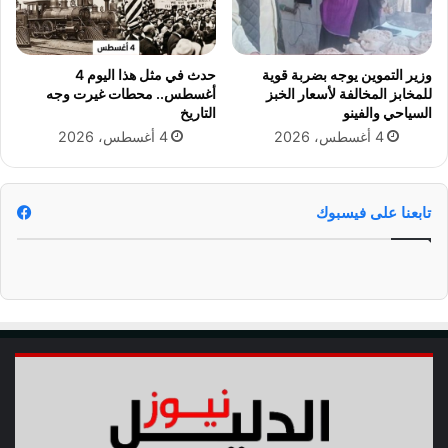
و
ا
ا
ل
ل
د
ق
وزير التموين يوجه بضربة قوية
حدث في مثل هذا اليوم 4
و
ن
للمخابز المخالفة لأسعار الخبز
أغسطس.. محطات غيرت وجه
ل
و
السياحي والفينو
التاريخ
ي
ا
4 أغسطس، 2026
4 أغسطس، 2026
ت
ا
ل
ن
تابعنا على فيسبوك
ا
ق
ل
ة