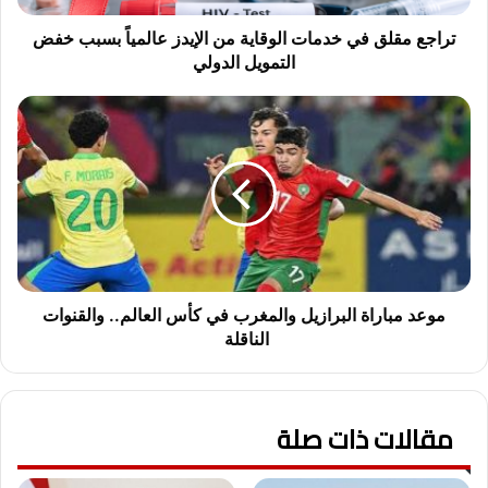
ق
ف
تراجع مقلق في خدمات الوقاية من الإيدز عالمياً بسبب خفض
ي
التمويل الدولي
خ
د
م
م
و
ا
ع
ت
د
ا
م
ل
ب
و
ا
ق
ر
ا
ا
ي
ة
موعد مباراة البرازيل والمغرب في كأس العالم.. والقنوات
ة
ا
الناقلة
م
ل
ن
ب
ا
ر
ل
مقالات ذات صلة
ا
إ
ز
ي
ي