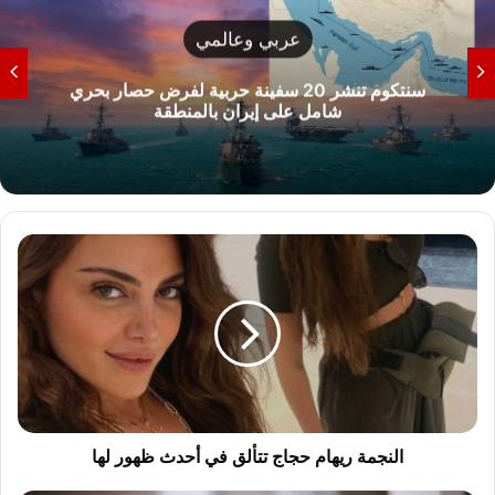
أخبار
الأرصاد الجوية تحذر من موجة شديدة الحرارة تضرب
مصر الثلاثاء والأربعاء
ا
ل
ن
ج
م
ة
ر
ي
ه
ا
النجمة ريهام حجاج تتألق في أحدث ظهور لها
م