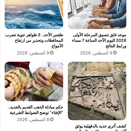
ن
ي
ة
.
.
موعد غلق تنسيق المرحلة الأولى
طقس الأحد.. 3 ظواهر جوية تضرب
ا
2026 اليوم الأحد الساعة 7 مساء
المحافظات وتحذير من ارتفاع
ل
ورابط النتائج
الأمواج
ط
9 أغسطس، 2026
9 أغسطس، 2026
ب
ي
ب
ا
ل
ب
ط
ل
آ
حكم مبادلة الذهب القديم بالجديد..
د
“الإفتاء” توضح الضوابط الشرعية
م
8 أغسطس، 2026
ح
كشف أثري جديد بالدقهلية يوثق
م