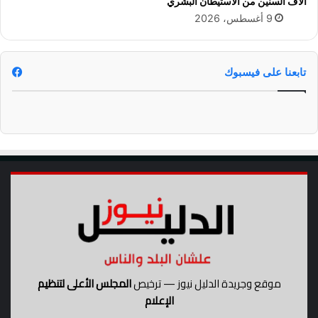
آلاف السنين من الاستيطان البشري
ا
9 أغسطس، 2026
و
ي
ي
ف
تابعنا على فيسبوك
و
ز
ب
ت
ر
ش
ي
ح
ا
ل
ح
ز
ب
ا
موقع وجريدة الدليل نيوز — ترخيص
المجلس الأعلى لتنظيم
ل
الإعلام
د