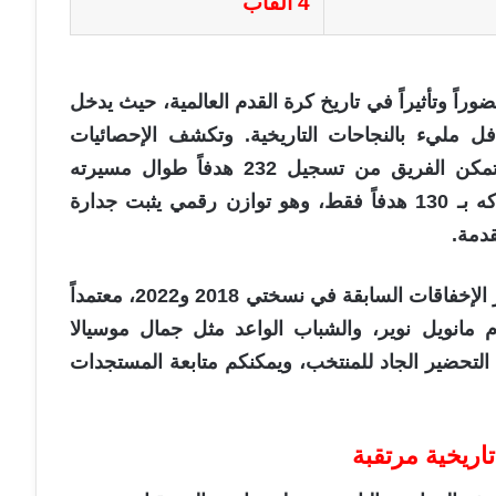
4 ألقاب
ضوراً وتأثيراً في تاريخ كرة القدم العالمية، حيث يدخل
2 ولديه سجل حافل مليء بالنجاحات التاريخية. وتكشف الإحصائيات
الرسمية عن القوة الضاربة للألمان؛ فقد تمكن الفريق من تسجيل 232 هدفاً طوال مسيرته
الطويلة في النهائيات، في حين اهتزت شباكه بـ 130 هدفاً فقط، وهو توازن رقمي يثبت جدارة
قدمة.
يسعى المدير الفني جوليان ناجلسمان لتجاوز الإخفاقات السابقة في نسختي 2018 و2022، معتمداً
مانويل نوير، والشباب الواعد مثل جمال موسيالا
التحضير الجاد للمنتخب، ويمكنكم متابعة المستجدات
ريخية مرتقبة