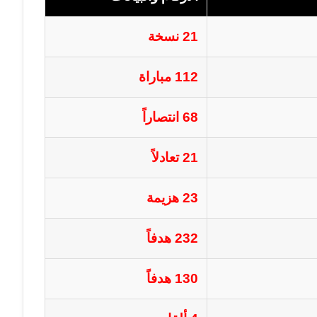
21 نسخة
112 مباراة
68 انتصاراً
21 تعادلاً
23 هزيمة
232 هدفاً
130 هدفاً