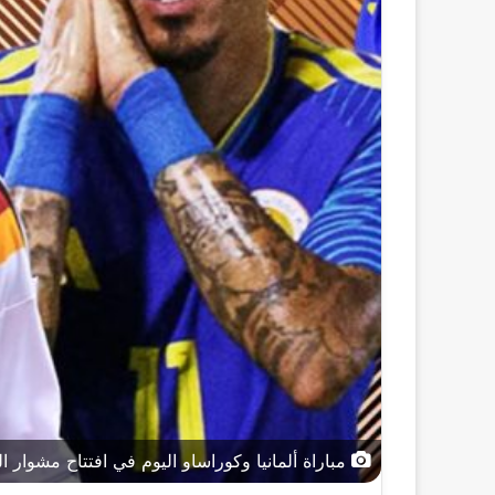
مباراة ألمانيا وكوراساو اليوم في افتتاح مشوار ا