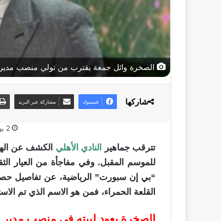
الصخرة وائل جمعة يقترب من تولي منصب مدير ال
شاركها
فيسبوك
مشاركة عبر البريد
2 يونيو، 2026
تترقب جماهير
النادي الأهلي
الكشف عن الهيكل
للموسم المقبل. وفي مفاجأة من العيار الثق
“بي إن سبورت” الرياضية، عن تفاصيل حصر
القلعة الحمراء، فمن هو الاسم الذي تم الاس
الصخرة يعود لبيته في منصب مدير ا