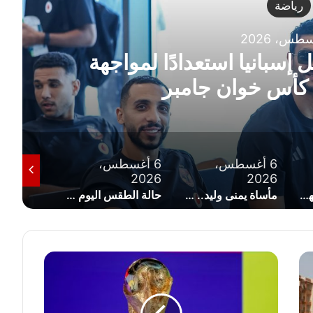
رياضة
6 أغسطس، 2026
الرئيس السيسي يهنئ ناشئات ا
إلى نصف نهائي كأ
غسطس،
6 أغسطس،
6 أغسطس،
2026
2026
مأساة يمنى وليد.. كيف تحولت نتيجة النجاح 68% إلى رسوب شامل في الثانوية العامة؟
حالة الطقس اليوم الخميس 6 أغسطس 2026 في مصر ودرجات الحرارة المتوقعة
سعر الجنيه الذهب اليوم الخميس 6 أغسطس 2026 في مصر مع مستهل التعاملات
ف
ي
ف
ا