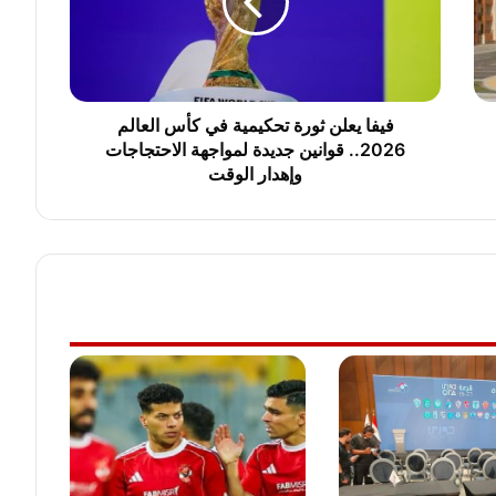
ي
ع
ل
ن
ث
و
فيفا يعلن ثورة تحكيمية في كأس العالم
ر
2026.. قوانين جديدة لمواجهة الاحتجاجات
ة
وإهدار الوقت
ت
ح
ك
ي
م
ي
ة
ف
ي
ك
أ
س
ا
ل