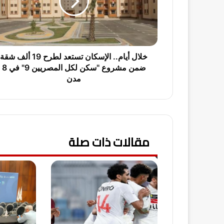
أ
ي
ا
م
.
.
خلال أيام.. الإسكان تستعد لطرح 19 ألف شقة
ا
ضمن مشروع "سكن لكل المصريين 9" في 8
ل
مدن
إ
س
ك
ا
ن
مقالات ذات صلة
ت
س
ت
ع
د
ل
ط
ر
ح