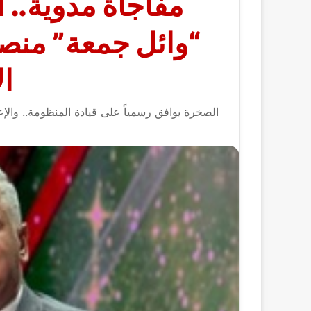
مفاجأة مدوية.. أ
“وائل جمعة” منصب
ال
الصخرة يوافق رسمياً على قيادة المنظومة.. والإعل