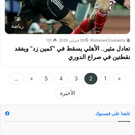
رياضة
Mohamed Elsabakhy
28 فبراير، 2026
101
تعادل مثير.. الأهلي يسقط في “كمين زد” ويفقد
نقطتين في صراع الدوري
...
»
5
4
3
2
1
«
الأخيرة
تابعنا على فيسبوك