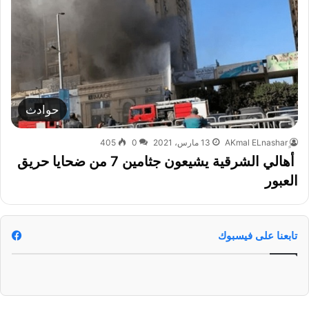
حوادث
13 مارس، 2021
0
405
أهالي الشرقية يشيعون جثامين 7 من ضحايا حريق
العبور
تابعنا على فيسبوك