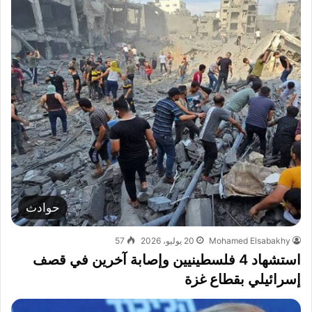
حوادث
Mohamed Elsabakhy
20 يوليو، 2026
57
استشهاد 4 فلسطينيين وإصابة آخرين في قصف
إسرائيلي بقطاع غزة