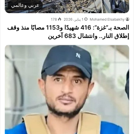
عربي وعالمي
Mohamed Elsabakhy
1 يناير، 2026
178
الصحة بـ”غزة”: 416 شهيدًا و1153 مصابًا منذ وقف
إطلاق النار.. وانتشال 683 آخرين