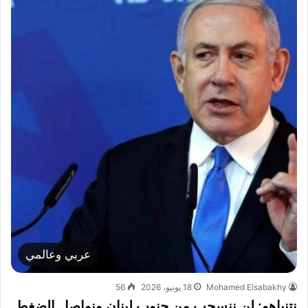
عربي وعالمي
Mohamed Elsabakhy
18 يونيو، 2026
56
نتنياهو: لن ننسحب من جنوب لبنان ونواصل الضغط