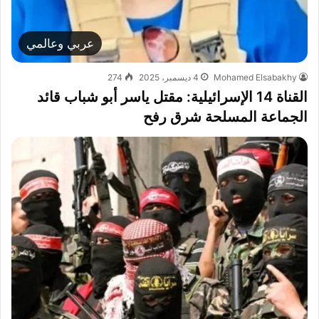
عربي وعالمي
Mohamed Elsabakhy
4 ديسمبر، 2025
274
القناة 14 الإسرائيلية: مقتل ياسر أبو شباب قائد
الجماعة المسلحة شرق رفح