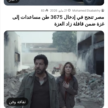
Mohamed Elsabakhy
21 مايو، 2026
83
مصر تنجح في إدخال 3675 طن مساعدات إلى
غزة ضمن قافلة زاد العزة
ثقافة وفن