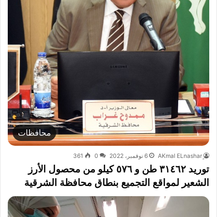
محافظات
6 نوفمبر، 2022
0
361
توريد ٣١٤٦٢ طن و ٥٧٦ كيلو من محصول الأرز
الشعير لمواقع التجميع بنطاق محافظة الشرقية