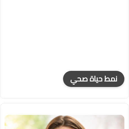
نمط حياة صحي