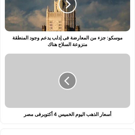
و
:
ج
ز
ء
م
موسكو: جزء من المعارضة فى إدلب يدعم وجود المنطقة
ن
منزوعة السلاح هناك
ا
ل
أ
م
س
ع
ع
ا
ا
ر
ر
ض
ا
ة
ل
ف
ذ
ى
ه
إ
ب
أسعار الذهب اليوم الخميس 4 أكتوبرفى مصر
د
ا
ل
ل
ب
ي