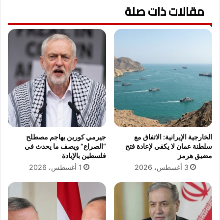
ي
مقالات ذات صلة
و
د
م
ع
ا
م
ل
و
خ
ج
م
و
ي
د
س
ا
4
ل
أ
م
ك
ن
ت
ط
و
الخارجية الإيرانية: الاتفاق مع
جيرمي كوربن يهاجم مصطلح
ق
ب
سلطنة عمان لا يكفي لإعادة فتح
“الصراع” ويصف ما يحدث في
ة
ر
مضيق هرمز
فلسطين بالإبادة
م
ف
3 أغسطس، 2026
1 أغسطس، 2026
ن
ى
ز
م
و
ص
ع
ر
ة