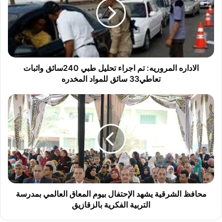
اجراء
تحليل
طبي
240سائق
واثبات
تعاطي33
سائق
الاداره المروريه: تم اجراء تحليل طبي 240سائق واثبات
للمواد
تعاطي33 سائق للمواد المخدره
المخدره
محافظ
الشرقية
يشهد
الإحتفال
بيوم
المعاق
العالمي
بمدرسة
التربية
الفكرية
محافظ الشرقية يشهد الإحتفال بيوم المعاق العالمي بمدرسة
بالزقازيق
التربية الفكرية بالزقازيق