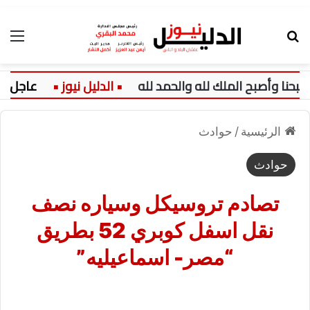
بحث عن
الق
عاجل:
الرئيسية
/
حوادث
حوادث
تصادم تروسيكل وسياره نصف
نقل اسفل كوبري 52 بطريق
“مصر- اسماعيليه”