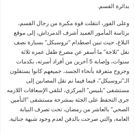
بدائرة القسم.
وعلى الفور، انتقلت قوة مكبرة من رجال القسم،
برئاسة المأمور العميد أشرف الدمرداش، إلى موقع
البلاغ، حيث تبين اصطدام “تروسيكل” بسيارة نصف
نقل “ثلاجة” ما أسفر عن مصرع طفل عمره ثلاثة
سنوات، وإصابة 5 آخرين من أفراد أسرته، بكدمات
وجروح متفرقة بأنحاء الجسد، جميعهم كانوا يستقلون
الـ”تروسيكل”، فيما فيما تم نقل المصابين إلى
مستشفى “بلبيس” المركزي، لتلقي الإسعافات اللازمه
جرى التحفظ على الجثة بمشرحة مستشفى “التأمين
الصحي” بالعاشر من رمضان، تحت تصرف النيابة
العامة، والتي صرحت بالدفن لعدم وجود شبهة جنائية.