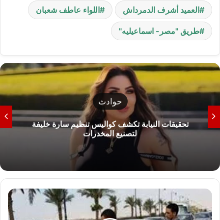
العميد أشرف الدمرداش
اللواء عاطف شعبان
طريق "مصر- اسماعيليه"
حوادث
تحقيقات النيابة تكشف كواليس تنظيم سارة خليفة
لتصنيع المخدرات
الاداره
المروريه:
تم