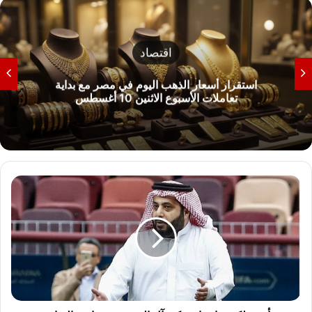
عربي وعالمي
سنتكوم تنشر 20 سفينة حربية لفرض حصار بحري
شامل على إيران بالمنطقة
بأمر
ملكي..
إعفاء
تركي
آل
الشيخ
من
رئاسة
الرياضة