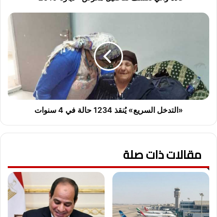
«التدخل
السريع»
يُنقذ
1234
حالة
في
4
سنوات
«التدخل السريع» يُنقذ 1234 حالة في 4 سنوات
مقالات ذات صلة