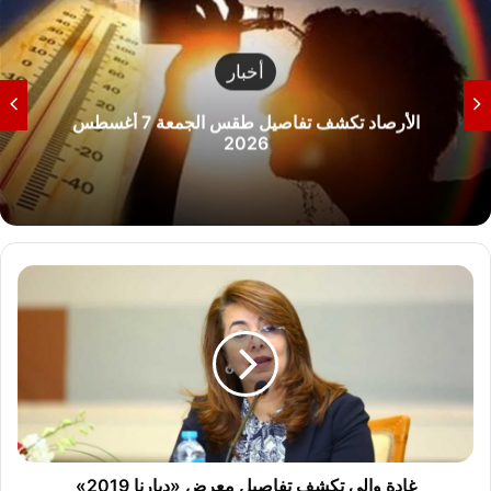
أخبار
الأرصاد تكشف تفاصيل طقس الجمعة 7 أغسطس
2026
غادة
والي
تكشف
تفاصيل
معرض
«ديارنا
2019»
غادة والي تكشف تفاصيل معرض «ديارنا 2019»