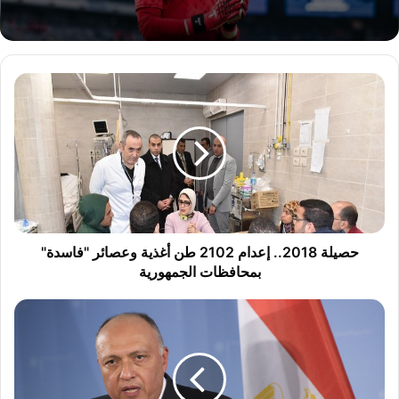
حصيلة
2018..
إعدام
2102
طن
أغذية
وعصائر
"فاسدة"
بمحافظات
الجمهورية
حصيلة 2018.. إعدام 2102 طن أغذية وعصائر "فاسدة"
بمحافظات الجمهورية
"الخارجية"
تُحذر
من
سياسة
قطر