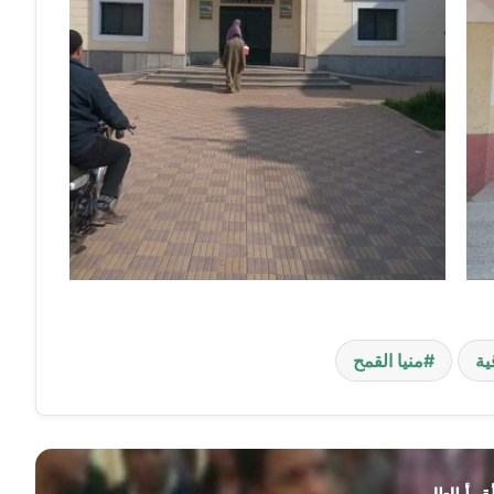
ية
منيا القمح