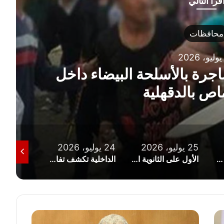
قرأ التالي
محافظات
27 يوليو، 2026
ناء تحذر من نزول البحر الأبيض الم
وتوضح خطورة الأمواج
24 يوليو، 2026
23 يوليو، 2026
21 يوليو، 2026
الأول على الثانوية الأزهرية من ذوى الهمم: تلقيت اتصالا من شيخ الأزهر
الداخلية تكشف تفاصيل واقعتي التعدي على كلب بالغربية ومشاجرة بالدقهلية
“الداخلية” تكشف تفاصيل قتل فتاة لوالدتها وتقطيع جثمانها بالإسكندرية
قرارات