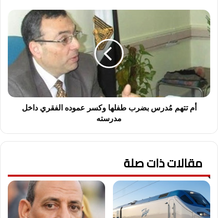
أم
تتهم
مُدرس
بضرب
طفلها
وكسر
عموده
الفقري
داخل
مدرسته
أم تتهم مُدرس بضرب طفلها وكسر عموده الفقري داخل
مدرسته
مقالات ذات صلة