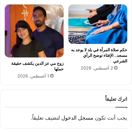
ب
ق
ا
ي
ل
و
م
ا
ن
ص
س
ل
و
أ
ب
ن
حكم صلاة المرأة في بلد لا يوجد به
ل
ش
مسجد.. الإفتاء توضح الرأي
ه
ط
الشرعي
زوج مي عز الدين يكشف حقيقة
ت
2 أغسطس، 2026
حملها
ه
1 أغسطس، 2026
و
ي
ن
ف
اترك تعليقاً
ذ
د
و
يجب أنت تكون
مسجل الدخول
لتضيف تعليقاً.
ر
ة