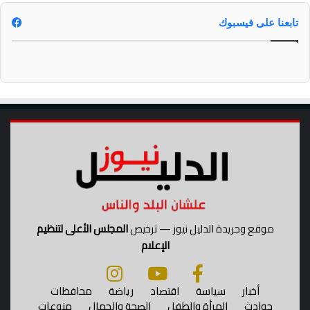
ت
د
تابعنا على فيسبوك
ر
ي
ب
ي
ة
ج
د
ي
د
ة
ح
و
ل
ا
موقع وجريدة الدليل نيوز — ترخيص
المجلس الأعلى لتنظيم
ل
الإعلام
ا
خ
ت
أخبار
سياسة
اقتصاد
رياضة
محافظات
ب
حوادث
المرأة والطفل
الصحة والجمال
منوعات
ا