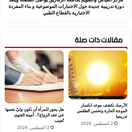
ع
و
دورة تدريبية جديدة حول الاختبارات الموضوعية و بناء المفردة
ل
ا
الاختبارية بالقطاع الطبي
ي
ل
ا
ت
ل
ق
ف
و
مقالات ذات صلة
ي
ي
د
م
ي
ب
و
ج
ا
ا
ل
م
ج
ع
ن
ة
س
ا
ي
ل
ا
ز
الأرصاد تكشف موعد انكسار
هل يجوز للمرأة أن تكون وليّ نفسها
ل
ق
الموجة الحارة وتحسن الطقس
في عقد الزواج؟.. أمينة الفتوى
م
تدريجيا
ا
تُجيب
س
ز
2 أغسطس، 2026
2 أغسطس، 2026
ر
ي