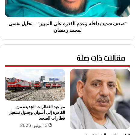
ة
ي
م
د
ن
ب
ا
د
"ضعف شديد بداخله وعدم القدرة على التمييز" .. تحليل نفسى
ل
ا
لمحمد رمضان
ذ
خ
ع
ل
ر
ه
ب
مقالات ذات صلة
و
ي
ع
ن
د
س
م
ك
ا
ا
ل
ن
ق
ا
د
ل
ر
مواعيد القطارات الجديدة من
م
ة
القاهرة إلى أسوان وجدول تشغيل
ن
ع
قطارات الصعيد
ص
ل
13 يوليو، 2026
و
ى