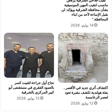
” نقيب فلاحي الشرقية يرفض
ر
ا
مانسب لنقيب المهن الموسيقية
ة
ل
بشأن محافظة الشرقية ويؤكد: لن
ت
نقبل الإساءة لأحد من ابناء
م
المحافظة.”
ي
14 يوليو، 2026
ي
ز
"
.
.
ت
ح
ل
ي
ل
ن
نجاح أول جراحة لتثبيت كسر
ف
بالعمود الفقري في مستشفى أبو
اكتشاف أثري جديد في الأقصر..
س
كبير المركزي بالشرقية
بعثة هولندية تكشف مقبرة تعود
ى
لعصر الرعامسة
12 يوليو، 2026
ل
12 يوليو، 2026
م
ح