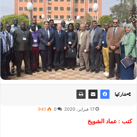
شاركها
17 فبراير، 2020
0
940
كتب : عماد الشويخ