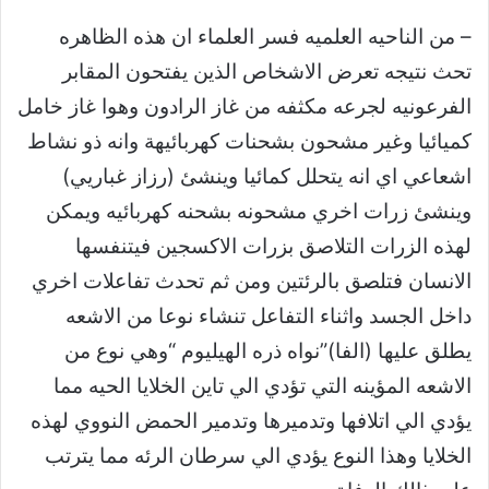
– من الناحيه العلميه فسر العلماء ان هذه الظاهره
تحث نتيجه تعرض الاشخاص الذين يفتحون المقابر
الفرعونيه لجرعه مكثفه من غاز الرادون وهوا غاز خامل
كميائيا وغير مشحون بشحنات كهربائيهة وانه ذو نشاط
اشعاعي اي انه يتحلل كمائيا وينشئ (رزاز غباريي)
وينشئ زرات اخري مشحونه بشحنه كهربائيه ويمكن
لهذه الزرات التلاصق بزرات الاكسجين فيتنفسها
الانسان فتلصق بالرئتين ومن ثم تحدث تفاعلات اخري
داخل الجسد واثناء التفاعل تنشاء نوعا من الاشعه
يطلق عليها (الفا)”نواه ذره الهيليوم “وهي نوع من
الاشعه المؤينه التي تؤدي الي تاين الخلايا الحيه مما
يؤدي الي اتلافها وتدميرها وتدمير الحمض النووي لهذه
الخلايا وهذا النوع يؤدي الي سرطان الرئه مما يترتب