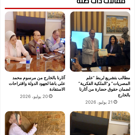
مقالات ذات صلة
خ
ر
و
ة
ف
و
اً
ع
م
م
ن
ر
"
ك
ك
م
و
ا
ر
ل
و
د
ن
ا
مطالب بتشريع لربط “علم
آثارنا بالخارج من مرسوم محمد
ا
خ
المصريات” و”الملكية الفكرية”
على باشا لجهود الدولة واقتراحات
"
ل
لضمان حقوق حضارة من آثارنا
الاستفادة
ا
بالخارج
20 يوليو، 2026
ح
21 يوليو، 2026
د
ا
ل
ف
ن