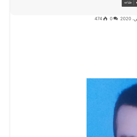
طباعة
474
0