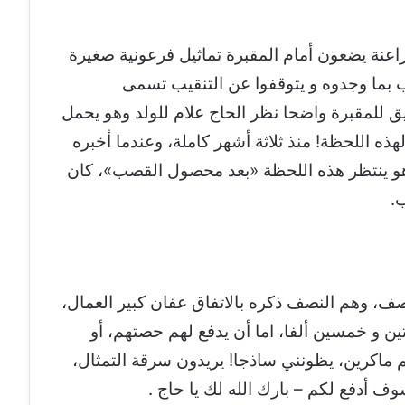
اعنة يضعون أمام المقبرة تماثيل فرعونية صغيرة
 بما وجدوه و يتوقفوا عن التنقيب تسمى
 للمقبرة واضحا نظر الحاج علام للولد وهو يحمل
ذه اللحظة! منذ ثلاثة أشهر كاملة، وعندما أخبره
هو ينتظر هذه اللحظة «بعد محصول القصب»، كان
.
صف، وهم النصف ذكره بالاتفاق عفان كبير العمال،
ن و خمسين ألفا، اما أن يدفع لهم حصتهم، أو
م ماكرين، يظونني ساذجا! يريدون سرقة التمثال،
وف أدفع لكم – بارك الله لك يا حاج .