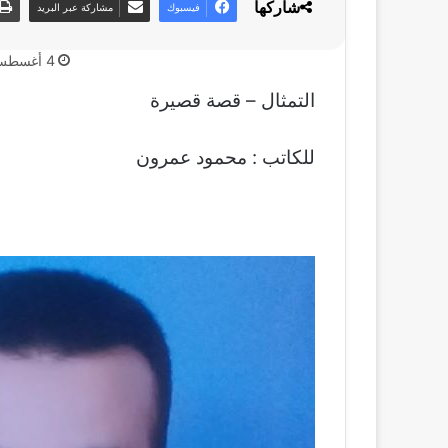
شاركها
فيسبوك
مشاركة عبر البريد
4 أغسطس، 2020
التمثال – قصة قصيرة
للكاتب : محمود عمرون