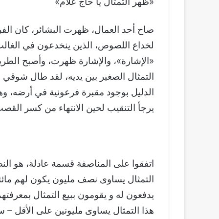
«ظهر التمثال يا حاج علام»
صاح أحد العمال، ظهرت البشائر، كان الفر
لخداع اللصوص، الذين ينخدعون في الغالب
«الإشارة»، والإشارة ظهرت، وأصبح الطريق
التمثال الصغير بين يديه، لقد طال شوقي له
الدليل بوجود مقبرة فرعونية في أرضه، و
يرجأ التنقيب لحين الانتهاء من كسر القصب
اتفقوا على المناصفة قسمة عادلة، هو الن
التمثال يساوى نصف مليون يكون لهم مائتي
يدفعون له و يقومون ببيع التمثال بمعرفته
هذا التمثال يساوى مليونين على الأقل – س