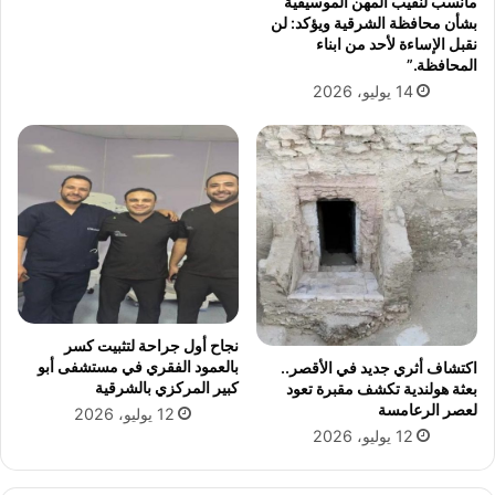
مانسب لنقيب المهن الموسيقية
ا
ت
بشأن محافظة الشرقية ويؤكد: لن
ل
ا
نقبل الإساءة لأحد من ابناء
م
ة
المحافظة.”
ث
"
14 يوليو، 2026
ي
ف
ر
ي
ل
ر
ل
م
ج
و
د
ن
ل
ت
"
ق
ب
ل
نجاح أول جراحة لتثبيت كسر
ه
بالعمود الفقري في مستشفى أبو
اكتشاف أثري جديد في الأقصر..
ر
كبير المركزي بالشرقية
بعثة هولندية تكشف مقبرة تعود
و
لعصر الرعامسة
12 يوليو، 2026
ب
12 يوليو، 2026
ه
و