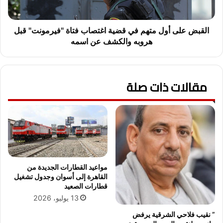
ف
ى
ن
أ
ا
و
القبض على أول متهم في قضية اغتصاب فتاة "فيرمونت" قبل
ن
ل
هروبه والكشف عن اسمه
ة
م
ه
ت
ا
ه
ل
مقالات ذات صلة
م
ة
ف
ص
ي
د
ق
ق
ض
ي
ي
و
ة
ا
ا
ل
غ
مواعيد القطارات الجديدة من
ف
ت
القاهرة إلى أسوان وجدول تشغيل
ي
ص
قطارات الصعيد
د
ا
13 يوليو، 2026
ي
ب
” نقيب فلاحي الشرقية يرفض
و
ف