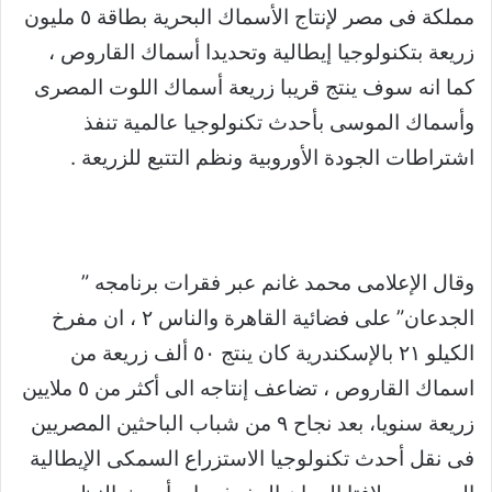
مملكة فى مصر لإنتاج الأسماك البحرية بطاقة ٥ مليون
زريعة بتكنولوجيا إيطالية وتحديدا أسماك القاروص ،
كما انه سوف ينتج قريبا زريعة أسماك اللوت المصرى
وأسماك الموسى بأحدث تكنولوجيا عالمية تنفذ
اشتراطات الجودة الأوروبية ونظم التتبع للزريعة .
وقال الإعلامى محمد غانم عبر فقرات برنامجه ”
الجدعان” على فضائية القاهرة والناس ٢ ، ان مفرخ
الكيلو ٢١ بالإسكندرية كان ينتج ٥٠ ألف زريعة من
اسماك القاروص ، تضاعف إنتاجه الى أكثر من ٥ ملايين
زريعة سنويا، بعد نجاح ٩ من شباب الباحثين المصريين
فى نقل أحدث تكنولوجيا الاستزراع السمكى الإيطالية