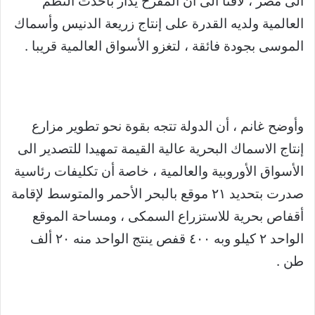
الى مصر ، لافتا الى ان المفرخ يدار بأحدث النظم
العالمية ولديه القدرة على إنتاج زريعة الدنيس وأسماك
الموسى بجودة فائقة ، لتغزو الأسواق العالمية قريبا .
وأوضح غانم ، أن الدولة تتجه بقوة نحو تطوير مزارع
إنتاج الاسماك البحرية عالية القيمة تمهيدا للتصدير الى
الأسواق الأوروبية والعالمية ، خاصة أن تكليفات رئاسية
صدرت بتحديد ٢١ موقع بالبحر الأحمر والمتوسط لإقامة
أقفاص بحرية للاستزراع السمكى ، ومساحة الموقع
الواحد ٢ كيلو وبه ٤٠٠ قفص ينتج الواحد منه ٢٠ ألف
طن .