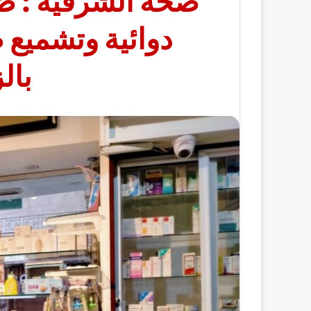
دوائية وتشميع 
بال