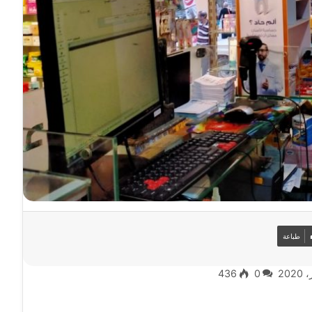
طباعة
436
0