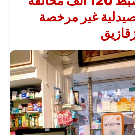
صحة الشرقية : ضبط 120 ألف مخالفة
صيدلية غير مرخصة
زقازيق