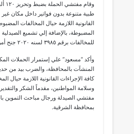
وقام
طبية متنوعة بدون فواتير داخل مكان غير 
القانونية اللازمة حيال المخالفات المضبو
المضبوطة، بالإضافة إلي تشميع الصيدلية 
للمخالفات برقم ٣٩٨٥ لسنه ٢٠٢٠ جنح أمن دولة طواريء ثان بمركز شرطة الزقازيق.
وأكد “مسعود” علي إستمرار الحملات المكثف
المنشآت بالمحافظة، والضرب بيد من حديد 
كافة الإجراءات القانونية اللازمة حيال ا
وسلامة المواطنين، مقدماً الشكر والتقدي
مفتشي الصيدلة ورجال مباحث التموين بال
بمحافظة الشرقية.