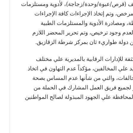
 مفتشي الحملة بضبط وتحريز ١٢٠ ألف (قرص/عبوة/وحدة/زجاجة)، لأدوية ومستلزمات
مرخص، وتم إتخاذ الإجراءات كافة الإجراءات
طة، ومصادرة الأدوية والمستلزمات الطبية
لعدم وجود ترخيص، وتم تحرير المحضر اللازم
ة للإدارات الرقابية بالمديرية علي مختلف
علي المخالفين، مؤكداً عدم التهاون في اتخاذ
لمخالفات، والتي من شأنها عدم المساس بصحة
ر لجميع فريق العمل المشارك في الحملة من
محافظة علي الجهود المبذولة لصالح المواطنين