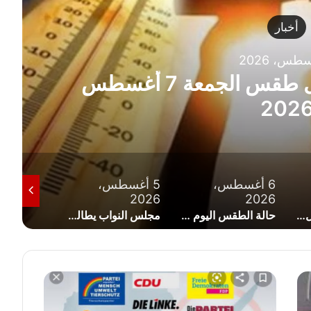
أخبار
حد فنادق العلمين ويثير تفاعلاً
عًا (صورة)
5 أغسطس،
5 أغسطس،
5 أغسط
2026
2026
2026
حالة الطقس اليوم الخميس 6 أغسطس 2026 في مصر ودرجات الحرارة المتوقعة
مجلس النواب يطالب الحكومة بإعادة النظر في زيادة أسعار الكهرباء
وزير الري يحسم الجدل حول فيضان النيل وحقيقة دخول مصر سنوات الجفاف
ا
ن
ت