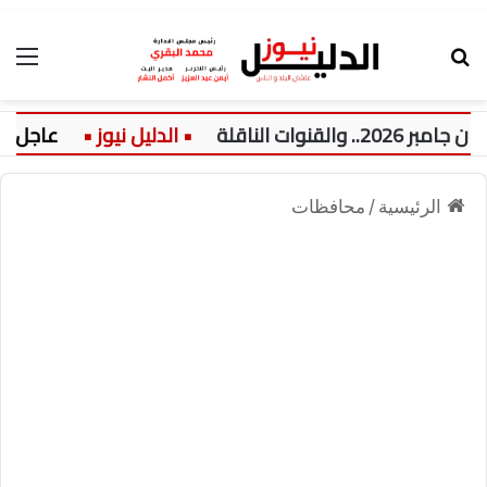
بحث عن
الق
عاجل:
نيولوك 
الرئيسية
/
محافظات