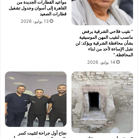
1
ل
مواعيد القطارات الجديدة من
5
ع
القاهرة إلى أسوان وجدول تشغيل
م
ا
قطارات الصعيد
د
م
13 يوليو، 2026
ر
ل
” نقيب فلاحي الشرقية يرفض
س
ي
مانسب لنقيب المهن الموسيقية
ة
ن
بشأن محافظة الشرقية ويؤكد: لن
ب
ف
نقبل الإساءة لأحد من ابناء
م
ي
المحافظة.”
ر
ا
14 يوليو، 2026
ك
ل
ز
د
و
و
م
ل
د
ة
ي
ب
ن
ن
ة
س
أ
ب
ب
ة
و
1
نجاح أول جراحة لتثبيت كسر
ح
3