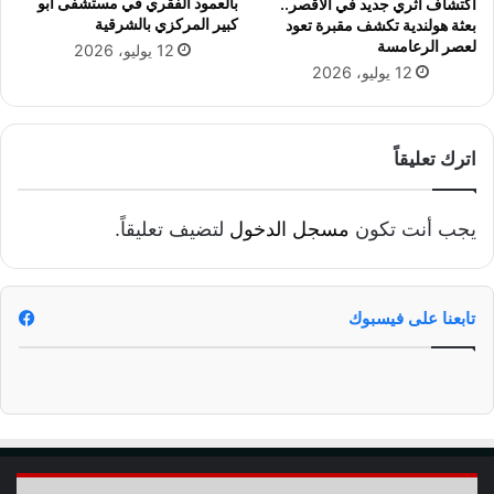
بالعمود الفقري في مستشفى أبو
اكتشاف أثري جديد في الأقصر..
م
%
كبير المركزي بالشرقية
بعثة هولندية تكشف مقبرة تعود
ا
لعصر الرعامسة
12 يوليو، 2026
د
12 يوليو، 2026
ب
ت
ك
ل
اترك تعليقاً
ف
ة
9
يجب أنت تكون
مسجل الدخول
لتضيف تعليقاً.
4
م
ل
ي
تابعنا على فيسبوك
و
ن
و
5
0
0
أ