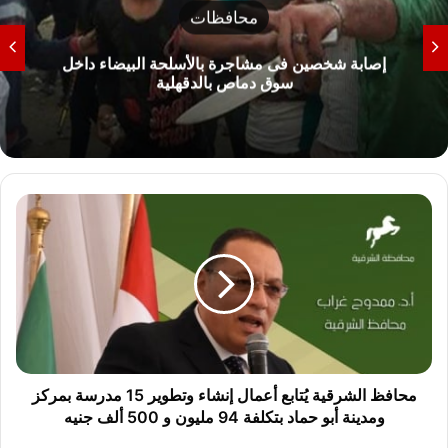
محافظات
شمال سيناء تحذر من نزول البحر الأبيض المتوسط
وتوضح خطورة الأمواج
م
ح
ا
ف
ظ
ا
ل
ش
ر
ق
محافظ الشرقية يُتابع أعمال إنشاء وتطوير 15 مدرسة بمركز
ي
ومدينة أبو حماد بتكلفة 94 مليون و 500 ألف جنيه
ة