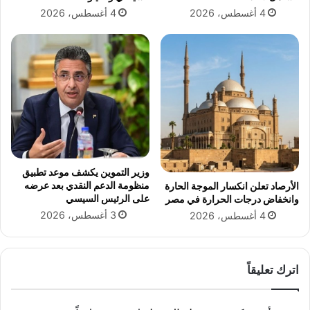
ل
و
4 أغسطس، 2026
4 أغسطس، 2026
م
2
ش
0
ت
2
ر
1
ك
ف
و
ى
أ
م
ط
ص
ر
ر
ا
ل
وزير التموين يكشف موعد تطبيق
ت
منظومة الدعم النقدي بعد عرضه
الأرصاد تعلن انكسار الموجة الحارة
ع
على الرئيس السيسي
وانخفاض درجات الحرارة في مصر
ا
3 أغسطس، 2026
4 أغسطس، 2026
و
ن
م
ع
اترك تعليقاً
ش
ر
ك