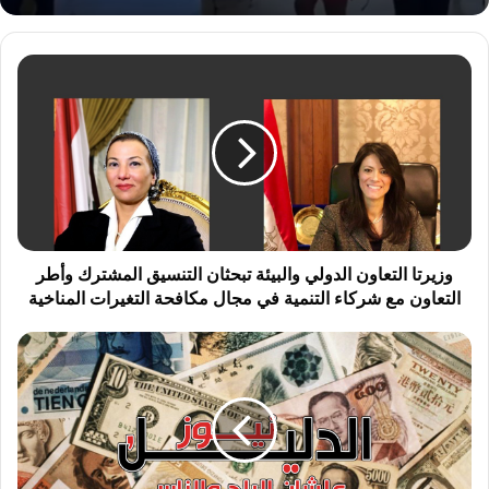
و
ز
ي
ر
ت
ا
ا
ل
ت
ع
وزيرتا التعاون الدولي والبيئة تبحثان التنسيق المشترك وأطر
ا
التعاون مع شركاء التنمية في مجال مكافحة التغيرات المناخية
و
ن
أ
ا
س
ل
ع
د
ا
و
ر
ل
ا
ي
ل