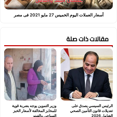
و
ع
ا
م
ل
ل
أسعار العملات اليوم الخميس 27 مايو 2021 فى مصر
ب
ا
ي
ت
ئ
ا
ة
مقالات ذات صلة
ل
ت
ي
ب
و
ح
م
ث
ا
ا
ل
ن
خ
ا
م
ل
ي
ت
س
ن
2
س
7
ي
م
الرئيس السيسي يصدق على
وزير التموين يوجه بضربة قوية
ق
ا
تعديلات قانون التأمين الصحي
للمخابز المخالفة لأسعار الخبز
ا
ي
الشامل 2026
السياحي والفينو