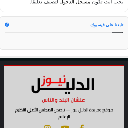
يجب أنت تكون
مسجل الدخول
لتضيف تعليقاً.
ا
ء
ا
ل
تابعنا على فيسبوك
ت
ن
م
ي
ة
ف
ي
م
ج
ا
ل
م
ك
ا
موقع وجريدة الدليل نيوز — ترخيص
المجلس الأعلى لتنظيم
ف
الإعلام
ح
ة