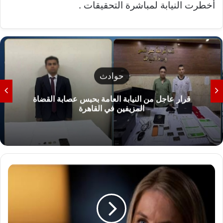
أخطرت النيابة لمباشرة التحقيقات .
حوادث
إحالة سارة خليفة ومتهمين إلى المفتي في قضية
تصنيع المواد المخدرة
م
و
ظ
ف
ة
س