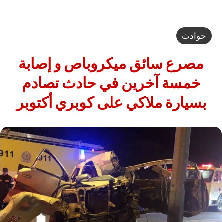
حوادث
مصرع سائق ميكروباص و إصابة
خمسة آخرين في حادث تصادم
بسيارة ملاكي على كوبري أكتوبر