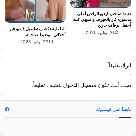
ل
ل
ى
س
ا
ضبط صاحب فيديو الرقص أعلى
ا
ماسورة غاز بالجيزة.. والمتهم: كنت
ل
ل
أحتفل بزفاف جاري
ك
ن
الداخلية تكشف تفاصيل فيديو غير
26 يوليو، 2026
ر
و
أخلاقي.. وضبط صاحبته
ا
ا
26 يوليو، 2026
ه
ب
ي
ي
ة
و
و
م
اترك تعليقاً
ي
ا
ن
ل
ش
أ
يجب أنت تكون
مسجل الدخول
لتضيف تعليقاً.
ر
ح
م
د
ع
ا
ل
تابعنا على فيسبوك
ل
و
ق
م
ا
ا
د
ت
م