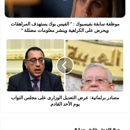
ا
ب
ق
ة
موظفة سابقة بفيسبوك : " الفيس بوك يستهدف المراهقات
ب
ويحرض على الكراهية وينشر معلومات مضللة "
ف
ي
م
س
ص
ب
ا
و
د
ك
ر
:
ب
"
ر
ا
ل
ل
م
ف
ا
مصادر برلمانية: عرض التعديل الوزارى على مجلس النواب
ي
ن
يوم الأحد القادم
س
ي
ب
ة
و
:
ك
ع