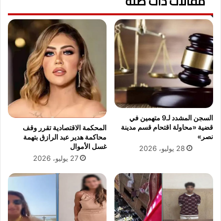
مقالات ذات صلة
ي
ر
س
ض
ت
ا
ه
ل
د
ت
ف
ع
ا
د
ل
ي
م
ل
ر
ا
ا
ل
السجن المشدد لـ9 متهمين في
ه
و
قضية «محاولة اقتحام قسم مدينة
المحكمة الاقتصادية تقرر وقف
ق
ز
نصر»
محاكمة هدير عبد الرازق بتهمة
ا
ا
غسل الأموال
28 يوليو، 2026
ت
ر
27 يوليو، 2026
و
ى
ي
ع
ح
ل
ر
ى
ض
م
ع
ج