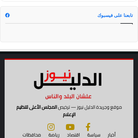
ي
ة
ا
تابعنا على فيسبوك
ل
س
ي
ا
ح
ي
ة
ب
ع
د
ن
ق
ل
ت
موقع وجريدة الدليل نيوز — ترخيص
المجلس الأعلى لتنظيم
ب
الإعلام
ع
ي
ت
أخبار
سياسة
اقتصاد
رياضة
محافظات
ه