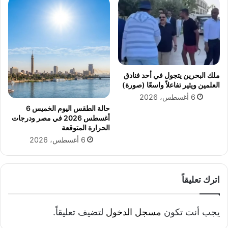
أ
د
م
ا
ا
ر
م
ة
ا
ا
ل
ل
ب
ه
ملك البحرين يتجول في أحد فنادق
ر
ي
العلمين ويثير تفاعلاً واسعًا (صورة)
ي
ئ
6 أغسطس، 2026
د
ة
حالة الطقس اليوم الخميس 6
ا
أغسطس 2026 في مصر ودرجات
ل
الحرارة المتوقعة
ع
6 أغسطس، 2026
ا
م
ة
ل
اترك تعليقاً
ل
ت
ن
يجب أنت تكون
مسجل الدخول
لتضيف تعليقاً.
م