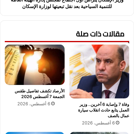
ه
ن
للتنمية السياحية بعد نقل تبعيتها لوزارة الإسكان
م
ي
ف
ت
ي
ر
ت
مقالات ذات صلة
أ
خ
س
ف
أ
ي
و
ف
ل
ز
ا
ح
ج
ا
ت
م
م
ا
ا
الأرصاد تكشف تفاصيل طقس
ل
ع
الجمعة 7 أغسطس 2026
م
ل
6 أغسطس، 2026
وفاة 7 وإصابة 6 آخرين.. وزير
ص
م
العمل يتابع حادث انقلاب سيارة
ر
ج
عمال بالصف
ي
ل
6 أغسطس، 2026
ي
س
ن
إ