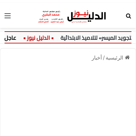
بحث عن
الق
د الميسر» لتلاميذ الابتدائية
عاجل:
الرئيسية
/
أخبار