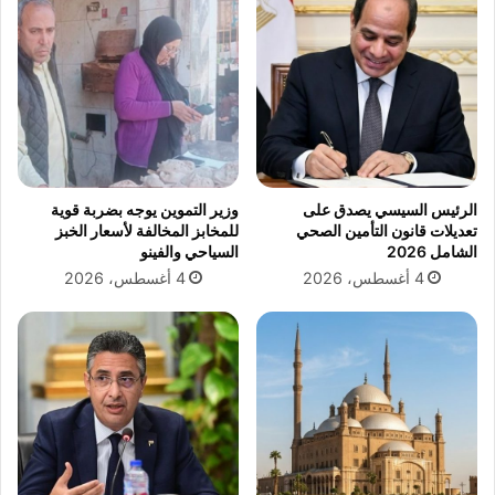
ؤ
م
د
ا
ي
ن
إ
و
ل
ي
ى
ل
ك
م
ا
ا
ر
ك
الرئيس السيسي يصدق على
وزير التموين يوجه بضربة قوية
ث
ر
تعديلات قانون التأمين الصحي
للمخابز المخالفة لأسعار الخبز
ة
و
الشامل 2026
السياحي والفينو
ف
ن
4 أغسطس، 2026
4 أغسطس، 2026
ي
ا
ا
ل
ل
م
ط
س
ر
ت
ق
ق
"
ب
ل
ي