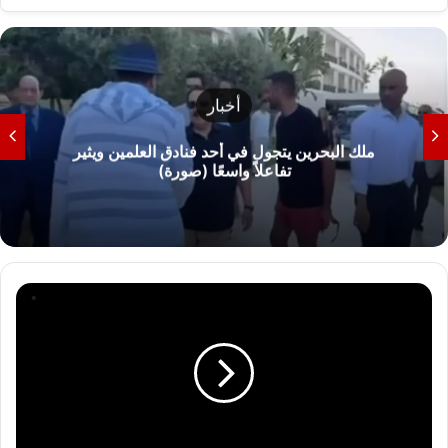
أخبار
ملك البحرين يتجول في أحد فنادق العلمين ويثير
تفاعلاً واسعًا (صورة)
"
ت
س
ا
ق
ط
ا
ل