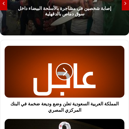
اء داخل
شمال سيناء تحذر من نزول البحر الأبيض
وتوضح خطورة الأمواج
ا
ل
م
م
ل
ك
ة
ا
ل
ع
المملكة العربية السعودية تعلن وضع وديعة ضخمة في البنك
ر
المركزي المصري
ب
ي
أ
ة
ب