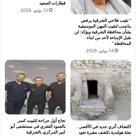
خ
ا
قطارات الصعيد
م
ل
13 يوليو، 2026
ة
ق
” نقيب فلاحي الشرقية يرفض
ف
ط
مانسب لنقيب المهن الموسيقية
ي
ر
بشأن محافظة الشرقية ويؤكد: لن
ا
2
نقبل الإساءة لأحد من ابناء
ل
0
المحافظة.”
ب
2
14 يوليو، 2026
ن
2
ك
ا
ل
م
ر
ك
ز
ي
ا
ل
نجاح أول جراحة لتثبيت كسر
م
بالعمود الفقري في مستشفى أبو
اكتشاف أثري جديد في الأقصر..
ص
كبير المركزي بالشرقية
بعثة هولندية تكشف مقبرة تعود