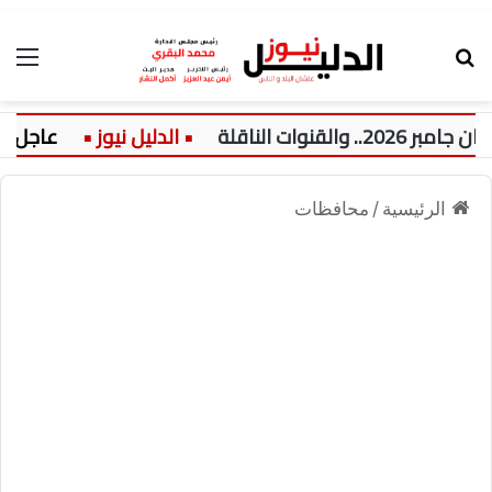
بحث عن
الق
اقلة
عاجل:
ن
الرئيسية
/
محافظات