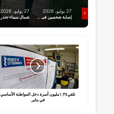
27 يوليو، 2026
27 يوليو، 2026
25 يوليو، 2026
إصابة شخصين فى مشاجرة بالأسلحة البيضاء داخل سوق دماص بالدقهلية
شمال سيناء تحذر من نزول البحر الأبيض المتوسط وتوضح خطورة الأمواج
ت
ل
ق
ي
١
,
٣
٤
م
ل
تلقي١,٣٤مليون أسرة دخل المواطنة الأساسي
ي
في يناير.
و
ن