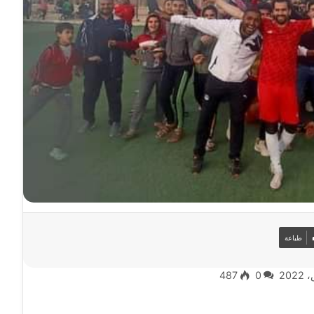
طباعة
487
0