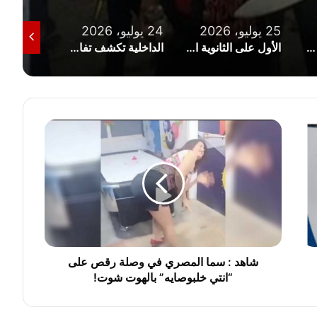
24 يوليو، 2026
23 يوليو، 2026
21 يوليو، 2026
الأول على الثانوية الأزهرية من ذوى الهمم: تلقيت اتصالا من شيخ الأزهر
الداخلية تكشف تفاصيل واقعتي التعدي على كلب بالغربية ومشاجرة بالدقهلية
“الداخلية” تكشف تفاصيل قتل فتاة لوالدتها وتقطيع جثمانها بالإسكندرية
ش
ا
ه
د
:
س
م
ا
ا
ل
شاهد : سما المصري في وصلة رقص على
م
“انتي خلبوصايه” بالهوت شوت!
ص
ر