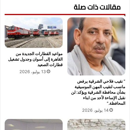
مقالات ذات صلة
ا
ن
ا
ل
أ
و
ك
ر
ا
مواعيد القطارات الجديدة من
ن
القاهرة إلى أسوان وجدول تشغيل
ي
قطارات الصعيد
"
13 يوليو، 2026
م
” نقيب فلاحي الشرقية يرفض
ي
مانسب لنقيب المهن الموسيقية
د
بشأن محافظة الشرقية ويؤكد: لن
ف
نقبل الإساءة لأحد من ابناء
ي
المحافظة.”
د
14 يوليو، 2026
ش
و
ك