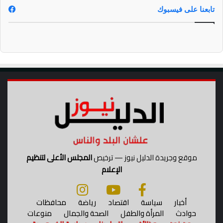
تابعنا على فيسبوك
ب
ت
ه
م
ة
ت
ع
ذ
ي
ب
ز
و
ج
ه
موقع وجريدة الدليل نيوز — ترخيص
المجلس الأعلى لتنظيم
ا
*
الإعلام
أخبار
سياسة
اقتصاد
رياضة
محافظات
حوادث
المرأة والطفل
الصحة والجمال
منوعات