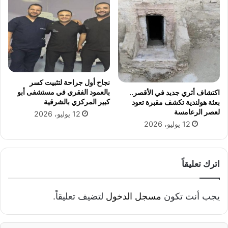
"
ت
ل
ق
ي
ا
ل
س
نجاح أول جراحة لتثبيت كسر
ل
بالعمود الفقري في مستشفى أبو
اكتشاف أثري جديد في الأقصر..
ط
كبير المركزي بالشرقية
بعثة هولندية تكشف مقبرة تعود
ا
لعصر الرعامسة
12 يوليو، 2026
ت
12 يوليو، 2026
ا
ل
أ
و
اترك تعليقاً
ك
ر
ا
يجب أنت تكون
مسجل الدخول
لتضيف تعليقاً.
ن
ي
ة