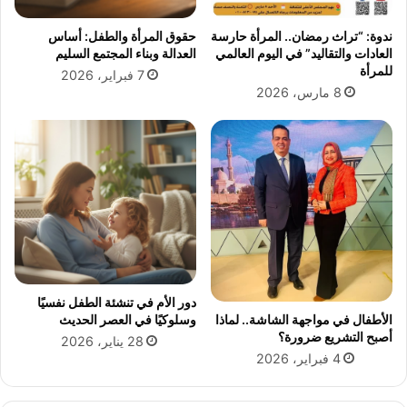
ق
ا
ت
ل
ندوة: “تراث رمضان.. المرأة حارسة
حقوق المرأة والطفل: أساس
ر
أ
العادات والتقاليد” في اليوم العالمي
العدالة وبناء المجتمع السليم
أ
ب
للمرأة
7 فبراير، 2026
س
ر
8 مارس، 2026
ه
ا
أ
ج
م
ل
ا
ي
م
و
م
م
س
ا
ت
ل
ش
ج
ف
م
ى
ع
دور الأم في تنشئة الطفل نفسيًا
ح
ة
الأطفال في مواجهة الشاشة.. لماذا
وسلوكيًا في العصر الحديث
ك
1
أصبح التشريع ضرورة؟
28 يناير، 2026
و
4
4 فبراير، 2026
م
-
ي
1
0