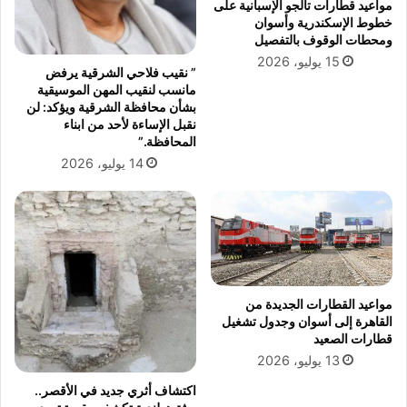
ا
-
مواعيد قطارات تالجو الإسبانية على
ل
0
خطوط الإسكندرية وأسوان
ش
1
ومحطات الوقوف بالتفصيل
ر
-
15 يوليو، 2026
” نقيب فلاحي الشرقية يرفض
ط
2
مانسب لنقيب المهن الموسيقية
ة
0
بشأن محافظة الشرقية ويؤكد: لن
٧
2
نقبل الإساءة لأحد من ابناء
١
3
المحافظة.”
و
14 يوليو، 2026
ي
ت
ق
د
م
و
ن
مواعيد القطارات الجديدة من
ب
القاهرة إلى أسوان وجدول تشغيل
أ
قطارات الصعيد
س
13 يوليو، 2026
م
ى
اكتشاف أثري جديد في الأقصر..
آ