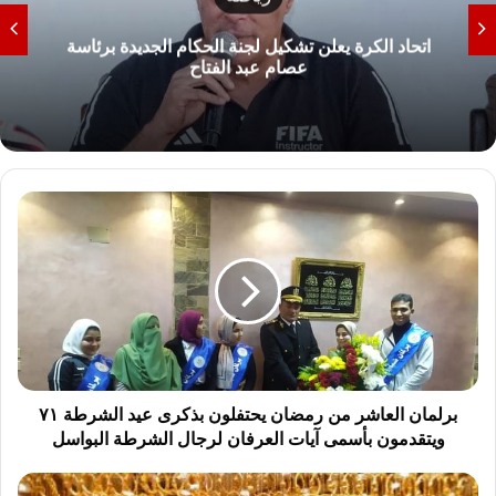
اتحاد الكرة يعلن تشكيل لجنة الحكام الجديدة برئاسة
عصام عبد الفتاح
ب
ر
ل
م
ا
ن
ا
ل
ع
ا
برلمان العاشر من رمضان يحتفلون بذكرى عيد الشرطة ٧١
ش
ويتقدمون بأسمى آيات العرفان لرجال الشرطة البواسل
ر
م
أ