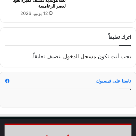
بعثة هولندية تكشف مقبرة تعود
ي
لعصر الرعامسة
ا
12 يوليو، 2026
ت
ا
ل
ع
اترك تعليقاً
ر
ف
ا
يجب أنت تكون
مسجل الدخول
لتضيف تعليقاً.
ن
ل
ر
ج
تابعنا على فيسبوك
ا
ل
ا
ل
ش
ر
ط
ة