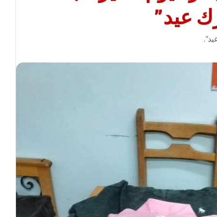
ك عيد”
د".