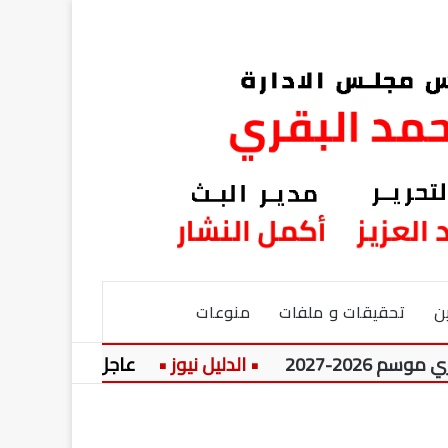
ن
تحقيقات و ملفات
منوعات
20
عاجل:
عسر الهضم ال