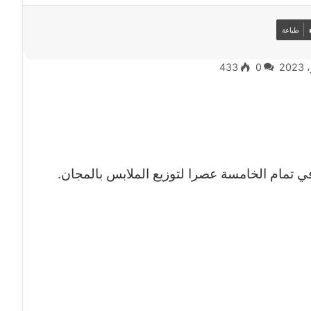
طباعة
433
0