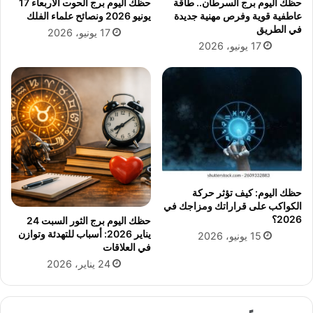
حظك اليوم برج السرطان.. طاقة
حظك اليوم برج الحوت الأربعاء 17
ا
عاطفية قوية وفرص مهنية جديدة
يونيو 2026 ونصائح علماء الفلك
م
في الطريق
17 يونيو، 2026
ا
17 يونيو، 2026
م
م
ن
ت
خ
ب
ا
ل
س
و
حظك اليوم: كيف تؤثر حركة
ي
الكواكب على قراراتك ومزاجك في
س
2026؟
حظك اليوم برج الثور السبت 24
ا
يناير 2026: أسباب للتهدئة وتوازن
15 يونيو، 2026
ل
في العلاقات
ل
24 يناير، 2026
ي
ل
ة