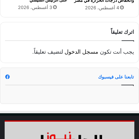
وانخفاض درجات الحرارة في مصر
ط
3 أغسطس، 2026
4 أغسطس، 2026
و
إ
ع
د
اترك تعليقاً
ا
م
أ
يجب أنت تكون
مسجل الدخول
لتضيف تعليقاً.
ك
ث
ر
م
تابعنا على فيسبوك
ن
١
٦
ط
ن
أ
غ
ذ
ي