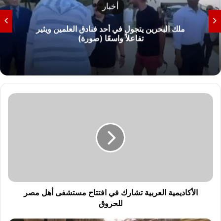
أخبار
ملك البحرين يتجول في أحد فنادق العلمين ويثير
تفاعلاً واسعًا (صورة)
ا
ل
أ
ك
ا
د
ي
م
ي
ة
الأكاديمية العربية تشارك في افتتاح مستشفى أهل مصر
ا
للحروق
ل