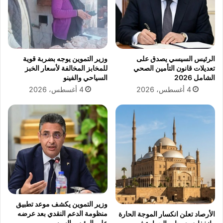
ف
ت
ى
ا
أ
ل
ه
غ
ل
ذ
الرئيس السيسي يصدق على
وزير التموين يوجه بضربة قوية
م
ا
تعديلات قانون التأمين الصحي
للمخابز المخالفة لأسعار الخبز
ص
ئ
الشامل 2026
السياحي والفينو
ر
ي
4 أغسطس، 2026
4 أغسطس، 2026
ل
ة
ل
ب
ح
ا
ر
ل
و
ز
ق
ق
ا
ز
ي
ق
و
وزير التموين يكشف موعد تطبيق
ض
منظومة الدعم النقدي بعد عرضه
الأرصاد تعلن انكسار الموجة الحارة
ب
على الرئيس السيسي