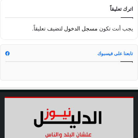
ي
ا
اترك تعليقاً
ض
ي
ه
يجب أنت تكون
مسجل الدخول
لتضيف تعليقاً.
ن
ئ
ا
ل
تابعنا على فيسبوك
ق
ي
ا
د
ة
ا
ل
س
ع
و
د
ي
ة