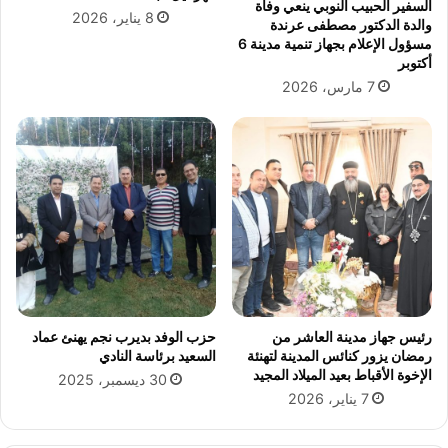
السفير الحبيب النوبي ينعي وفاة
ا
8 يناير، 2026
والدة الدكتور مصطفى عرندة
ل
مسؤول الإعلام بجهاز تنمية مدينة 6
أ
أكتوبر
ع
7 مارس، 2026
م
ا
ل
ا
ل
إ
ن
س
ا
ن
ي
ة
رئيس جهاز مدينة العاشر من
حزب الوفد بديرب نجم يهنئ عماد
ف
رمضان يزور كنائس المدينة لتهنئة
السعيد برئاسة النادي
ي
الإخوة الأقباط بعيد الميلاد المجيد
30 ديسمبر، 2025
ا
7 يناير، 2026
ل
ر