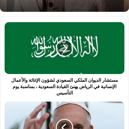
م
س
ت
ش
ا
ر
ا
ل
د
ي
مستشار الديوان الملكي السعودي لشؤون الإغاثة والأعمال
و
الإنسانية في الرياض يهنئ القيادة السعودية ، بمناسبة ⁧‫يوم
ا
التأسيس
ن
ا
ح
ل
ق
م
ي
ل
ق
ك
ة