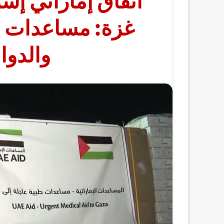
اتفاق إماراتي إسر
غزة: مساعدات ع
والدوا