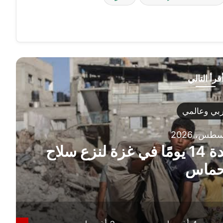
قرأ التالي
بي وعالمي
ملادينوف يقترح هدنة لمدة 14 يومًا في غزة لنزع سلاح
ماس