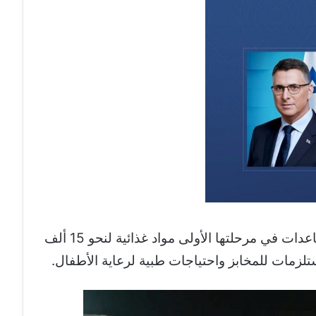
ووفق وكالة أنباء في امارات، تشمل المساعدات في مرحلتها الأولى مواد غذائية لنحو 15 ألف
لزمات للمخابز واحتياجات طبية لرعاية الأطفال.