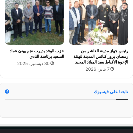
ع
د
ا
ل
ف
و
ز
ع
رئيس جهاز مدينة العاشر من
حزب الوفد بديرب نجم يهنئ عماد
ل
رمضان يزور كنائس المدينة لتهنئة
السعيد برئاسة النادي
ى
الإخوة الأقباط بعيد الميلاد المجيد
30 ديسمبر، 2025
ا
7 يناير، 2026
ل
ق
ا
د
تابعنا على فيسبوك
س
ي
ة
ف
ي
ا