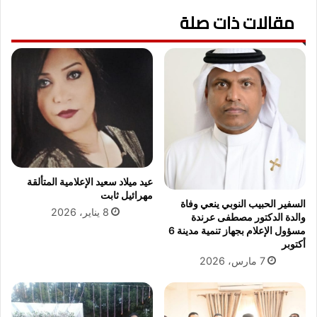
أ
ا
مقالات ذات صلة
س
ع
خ
ي
ا
ل
د
و
م
ت
ا
ع
ل
ت
ح
ذ
ر
ر
م
ل
ي
ه
ن
عيد ميلاد سعيد الإعلامية المتألقة
ا
ا
مهرائيل ثابت
السفير الحبيب النوبي ينعي وفاة
ل
8 يناير، 2026
والدة الدكتور مصطفى عرندة
ش
مسؤول الإعلام بجهاز تنمية مدينة 6
ر
أكتوبر
ي
7 مارس، 2026
ف
ي
ن
ب