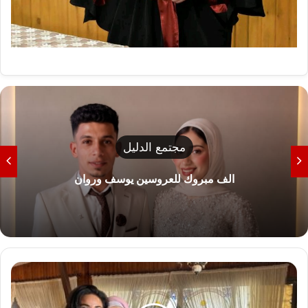
مجتمع الدليل
الف مبروك للعروسين يوسف وروان
ص
و
ر