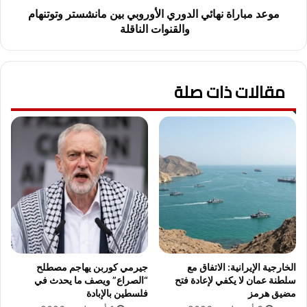
ـ
ة
موعد مباراة نهائي الدوري الأوروبي بين مانشستر وتوتنهام
أ
ن
والقنوات الناقلة
ح
ه
م
ا
د
ئ
ا
مقالات ذات صلة
ي
ل
ا
س
ل
ق
د
ا
و
ي
ر
ر
ي
و
ا
ي
ل
ف
أ
ي
و
ه
ر
ك
و
الخارجية الإيرانية: الاتفاق مع
جيرمي كوربن يهاجم مصطلح
و
ب
سلطنة عمان لا يكفي لإعادة فتح
“الصراع” ويصف ما يحدث في
ا
ي
مضيق هرمز
فلسطين بالإبادة
ل
ب