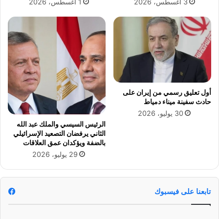
3 أغسطس، 2026
1 أغسطس، 2026
ي
ي
س
ن
ز
م
و
ا
ا
ن
ج
ش
ه
س
م
ت
ن
ر
أول تعليق رسمي من إيران على
م
و
حادث سفينة ميناء دمياط
ه
ت
30 يوليو، 2026
ا
و
الرئيس السيسي والملك عبد الله
ا
ت
الثاني يرفضان التصعيد الإسرائيلي
ل
ن
بالضفة ويؤكدان عمق العلاقات
ص
ه
29 يوليو، 2026
غ
ا
ي
م
ر
و
ا
تابعنا على فيسبوك
ل
ق