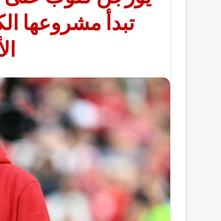
تبدأ مشروعها الك
ال