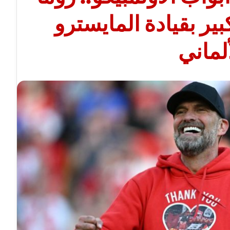
بير بقيادة المايسترو
ألماني