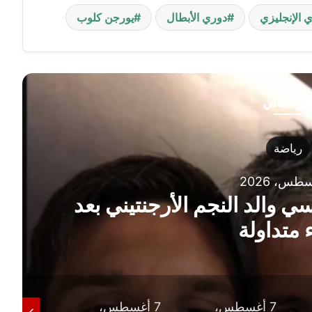
ي الإنجليزي
دوري الأبطال
يورجن كلوب
قرأ التالي
رياضة
8 أغسطس، 2026
العقوبات على خوان بيزيرا ويحسم
ملف رحيله نهائياً
7 أغسطس،
7 أغسطس،
6 أغ